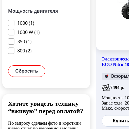
Мощность двигателя
1000 (1)
1000 W (1)
350 (1)
800 (2)
Электричес
ECO Nitro 4
Оформля
7494 р.
Мощность: 1
Хотите увидеть технику
Запас хода: 2
Макс. скорост
“вживую” перед оплатой?
Купит
По запросу сделаем фото и короткий
видео-отчет по выбранной модели: