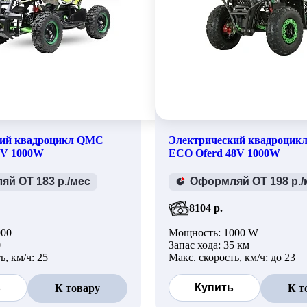
кий квадроцикл QMC
Электрический квадроцик
8V 1000W
ECO Oferd 48V 1000W
й ОТ 183 р./мес
Оформляй ОТ 198 р./
8104 р.
000
Мощность: 1000 W
0
Запас хода: 35 км
ь, км/ч: 25
Макс. скорость, км/ч: до 23
ь
Купить
К товару
К т