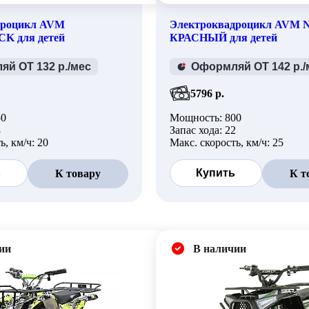
дроцикл AVM
Электроквадроцикл AVM 
UCK
для детей
КРАСНЫЙ
для детей
й ОТ 132 р./мес
Оформляй ОТ 142 р./
5796 р.
50
Мощность: 800
8
Запас хода: 22
ь, км/ч: 20
Макс. скорость, км/ч: 25
ь
Купить
К товару
К т
ии
В наличии