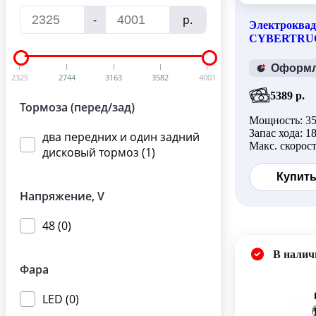
По рейтингу
-
р.
Электроква
CYBERTR
Сначала популярные
Оформля
Сначала новые
2325
2744
3163
3582
4001
5389 р.
Тормоза (перед/зад)
Мощность: 3
Запас хода: 1
два передних и один задний
Макс. скорост
дисковый тормоз (1)
Купит
Напряжение, V
48 (0)
В налич
Фара
LED (0)