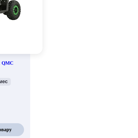
л QMC
мес
овару