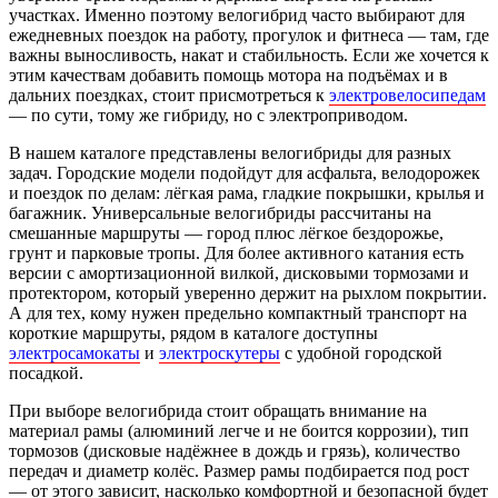
участках. Именно поэтому велогибрид часто выбирают для
ежедневных поездок на работу, прогулок и фитнеса — там, где
важны выносливость, накат и стабильность. Если же хочется к
этим качествам добавить помощь мотора на подъёмах и в
дальних поездках, стоит присмотреться к
электровелосипедам
— по сути, тому же гибриду, но с электроприводом.
В нашем каталоге представлены велогибриды для разных
задач. Городские модели подойдут для асфальта, велодорожек
и поездок по делам: лёгкая рама, гладкие покрышки, крылья и
багажник. Универсальные велогибриды рассчитаны на
смешанные маршруты — город плюс лёгкое бездорожье,
грунт и парковые тропы. Для более активного катания есть
версии с амортизационной вилкой, дисковыми тормозами и
протектором, который уверенно держит на рыхлом покрытии.
А для тех, кому нужен предельно компактный транспорт на
короткие маршруты, рядом в каталоге доступны
электросамокаты
и
электроскутеры
с удобной городской
посадкой.
При выборе велогибрида стоит обращать внимание на
материал рамы (алюминий легче и не боится коррозии), тип
тормозов (дисковые надёжнее в дождь и грязь), количество
передач и диаметр колёс. Размер рамы подбирается под рост
— от этого зависит, насколько комфортной и безопасной будет