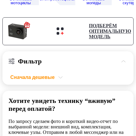
мотоциклы
мопеды
скутер
ПОДБЕРЁМ
ОПТИМАЛЬНУЮ
МОДЕЛЬ
Фильтр
Сначала дешевые
Сначала дешевые
Цена
Сначала дорогие
Хотите увидеть технику “вживую”
перед оплатой?
По рейтингу
-
р.
Сначала популярные
По запросу сделаем фото и короткий видео-отчет по
выбранной модели: внешний вид, комплектация,
Сначала новые
ключевые узлы. Отправим в любой мессенджер или на
3186
3422
3659
3895
4131