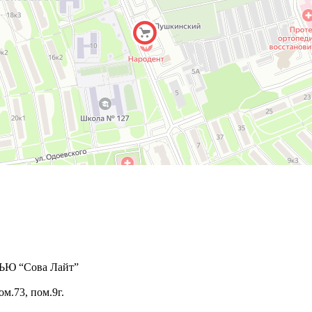
 “Сова Лайт”
ом.73, пом.9г.