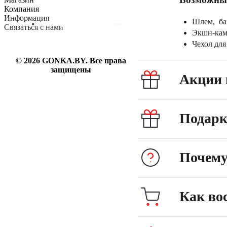
Компания
Каталог
Информация
Шлем, ба
О компании
Связаться с нами
Экшн-каме
Контакты
Оплата
Чехол для
Блог
Доставка
Гарантия на товар
© 2026 GONKA.BY. Все права
6382200
защищены
Акции 
inbox@gonka.by
г. Минск, ул. Берута, д.3Б,
Подарк
ком.73, пом.9г.
Пн-Вс: 09.30-21.30
Почему
Как во