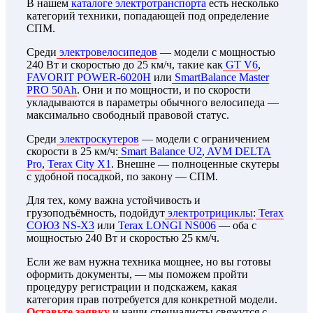
В нашем
каталоге электротранспорта
есть несколько
категорий техники, попадающей под определение
СПМ.
Среди
электровелосипедов
— модели с мощностью
240 Вт и скоростью до 25 км/ч, такие как
GT V6
,
FAVORIT POWER-6020H
или
SmartBalance Master
PRO 50Ah
. Они и по мощности, и по скорости
укладываются в параметры обычного велосипеда —
максимально свободный правовой статус.
Среди
электроскутеров
— модели с ограничением
скорости в 25 км/ч:
Smart Balance U2
,
AVM DELTA
Pro
,
Terax City X1
. Внешне — полноценные скутеры
с удобной посадкой, по закону — СПМ.
Для тех, кому важна устойчивость и
грузоподъёмность, подойдут
электротрициклы
:
Terax
СОЮЗ NS-X3
или
Terax LONGI NS006
— оба с
мощностью 240 Вт и скоростью 25 км/ч.
Если же вам нужна техника мощнее, но вы готовы
оформить документы, — мы поможем пройти
процедуру регистрации и подскажем, какая
категория прав потребуется для конкретной модели.
Оставьте заявку
и наши специалисты свяжутся с