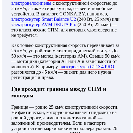
электровелосипеды
с конструктивной скоростью до
25 км/ч, а также гироскутеры, сегвеи и подобные
устройства. В каталоге GONKA.BY, например,
электроскутер Smart Balance U2
(240 Вт, 25 км/ч) или
электроскутер AVM DELTA Pro
(250 Вт, 25 км/ч) —
это классические СПМ, для которых удостоверение
не требуется.
Как только конструктивная скорость переваливает за
25 км/ч, устройство меняет юридический статус. До
50 км/ч — это мопед (категория АМ). Свыше 50 км/ч
— мотоцикл (категория А1 или А в зависимости от
мощности). К примеру,
электроскутер GT X4 PRO
разгоняется до 45 км/ч — значит, для него нужна
регистрация и права.
Где проходит граница между СПМ и
мопедом
Граница — ровно 25 км/ч конструктивной скорости.
Не фактической, которую показывает спидометр на
ровной дороге, а именно конструктивной —
заложенной производителем. Если в паспорте
устройства или маркировке контроллера указано 26