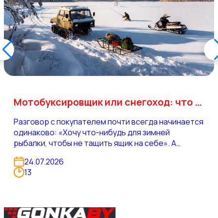
Мотобуксировщик или снегоход: что брать для рыбалки
Разговор с покупателем почти всегда начинается
одинаково: «Хочу что-нибудь для зимней
рыбалки, чтобы не тащить ящик на себе». А
заканчивается совсем разными покупками — и это
24.07.2026
нормально. Два человека с одинаковым запросом
13
могут ездить в 40 километрах друг от друга и
жить в разных зимах: у одного Нарочь с открытыми
ветреными плёсами, у второго — заросшая
старица с камышом и снегом по колено.