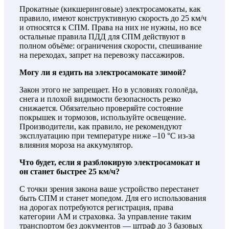
Прокатные (кикшеринговые) электросамокаты, как
правило, имеют конструктивную скорость до 25 км/ч
и относятся к СПМ. Права на них не нужны, но все
остальные правила ПДД для СПМ действуют в
полном объёме: ограничения скорости, спешивание
на переходах, запрет на перевозку пассажиров.
Могу ли я ездить на электросамокате зимой?
Закон этого не запрещает. Но в условиях гололёда,
снега и плохой видимости безопасность резко
снижается. Обязательно проверяйте состояние
покрышек и тормозов, используйте освещение.
Производители, как правило, не рекомендуют
эксплуатацию при температуре ниже –10 °C из-за
влияния мороза на аккумулятор.
Что будет, если я разблокирую электросамокат и
он станет быстрее 25 км/ч?
С точки зрения закона ваше устройство перестанет
быть СПМ и станет мопедом. Для его использования
на дорогах потребуются регистрация, права
категории АМ и страховка. За управление таким
транспортом без документов — штраф до 3 базовых