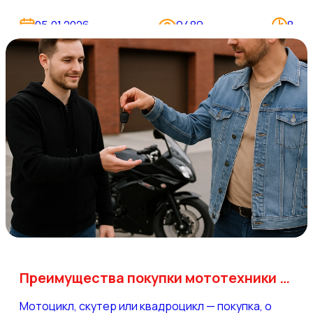
всего штрафов, отказов в страховке и проблем
при проверках. При этом получить категорию АМ
05.01.2026
9489
8
действительно проще и быстрее, чем
полноценные мотоциклетные категории, если
понимать процедуру и требования.
Преимущества покупки мототехники в рассрочку, кредит, лизинг
Мотоцикл, скутер или квадроцикл — покупка, о