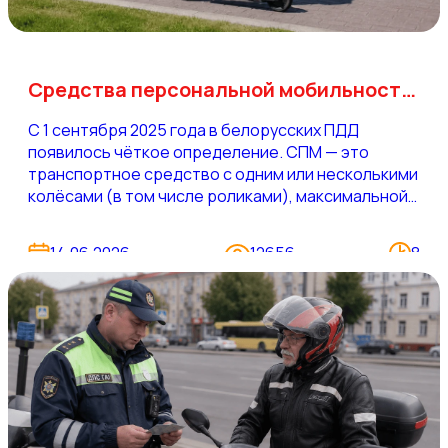
Средства персональной мобильности: на чём можно ездить без прав в Беларуси
С 1 сентября 2025 года в белорусских ПДД
появилось чёткое определение. СПМ — это
транспортное средство с одним или несколькими
колёсами (в том числе роликами), максимальной
конструктивной скоростью не выше 25 км/ч,
рассчитанное на одного человека и приводимое в
14.06.2026
12656
8
движение электродвигателем. Под это
определение подпадают электросамокаты,
гироскутеры, сегвеи, моноколёса и любые другие
устройства с аналогичными параметрами.
Основанием стал Указ Президента №295 от 4
августа 2025 года, который внёс масштабные
изменения в правила дорожного движения.