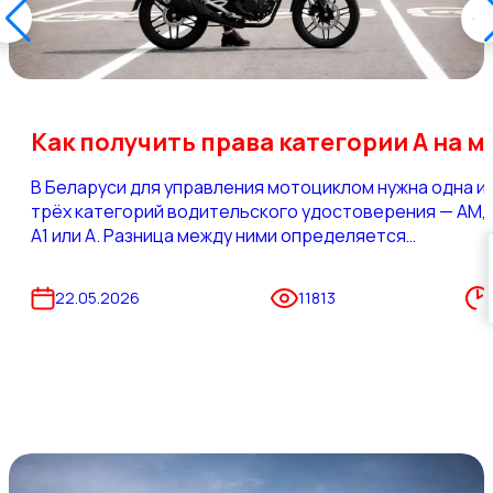
Как получить права ка
В Беларуси для управления мотоциклом нужна одна и
трёх категорий водительского удостоверения — АМ,
А1 или А. Разница между ними определяется
мощностью и объёмом двигателя техники, которой в
планируете управлять. Понимание этой разницы
22.05.2026
11813
напрямую влияет на то, какой путь к правам выбрать,
сколько это будет стоить и какой мотоцикл вы
сможете купить.
Все категории