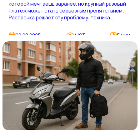
которой мечтаешь заранее, но крупный разовый
платеж может стать серьезным препятствием.
Рассрочка решает эту проблему: техника
появляется у вас сегодня, а оплачивается
постепенно. На GONKA.BY доступна мототехника в
22.08.2025
4193
5 мин.
рассрочку: от городских скутеров до мощных
квадроциклов и электробайков. Всё
оформляется онлайн, с доставкой по всей
Беларуси — без лишних сложностей. Что даёт
рассрочка покупателю