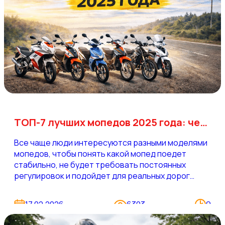
видов мототранспорта, как их получить и можно
ли обойтись без прав.
ТОП-7 лучших мопедов 2025 года: честный рейтинг для Беларуси
Все чаще люди интересуются разными моделями
мопедов, чтобы понять какой мопед поедет
стабильно, не будет требовать постоянных
регулировок и подойдет для реальных дорог
Беларуси. В этом материале собран топ мопедов
Беларусь на основе практики продаж и
17.02.2026
6303
9
эксплуатации моделей из каталога gonka.by.