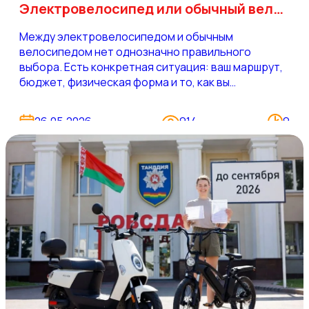
Электровелосипед или обычный велосипед — что выбрать под свои задачи
Между электровелосипедом и обычным
велосипедом нет однозначно правильного
выбора. Есть конкретная ситуация: ваш маршрут,
бюджет, физическая форма и то, как вы
планируете использовать технику. Мы в GONKA.BY
каждый день помогаем покупателям разобраться
26.05.2026
914
9
в этом, и за несколько лет работы накопили
достаточно наблюдений, чтобы разговор
получился предметным.