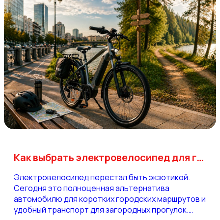
понятие "средства персональной мобильности" и
установил четкие требования к их эксплуатации.
Вопрос о том, нужны ли права на
электровелосипед в Беларуси, теперь имеет
однозначный ответ, который зависит от
технических характеристик вашего транспорта.
Разберемся в деталях законодательства 2026
года, критериях классификации и ситуациях,
когда водительское удостоверение
действительно необходимо.
Как выбрать электровелосипед для города и загородных поездок
Электровелосипед перестал быть экзотикой.
Сегодня это полноценная альтернатива
автомобилю для коротких городских маршрутов и
удобный транспорт для загородных прогулок.