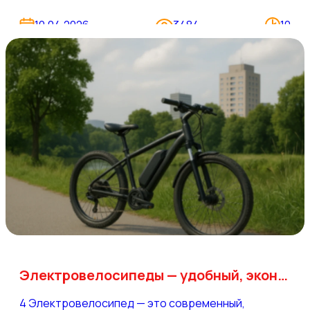
Выбор модели зависит от задач: кто-то ищет
компактное решение для поездок на работу,
10.04.2026
3484
10
другим нужен надежный помощник для дальних
путешествий по грунтовым дорогам.
Разбираемся, какой электровелосипед лучше
выбрать, на какие характеристики обращать
внимание и чем городские модели отличаются от
внедорожных.
Электровелосипеды — удобный, экономичный транспорт для города и природы
4 Электровелосипед — это современный,