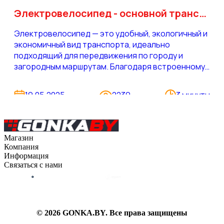
Электровелосипед - основной транспорт для города сегодня
Электровелосипед — это удобный, экологичный и
экономичный вид транспорта, идеально
подходящий для передвижения по городу и
загородным маршрутам. Благодаря встроенному
электродвигателю вы легко справитесь с
подъемами, пробками и дальними расстояниями
19.05.2025
2239
3 минуты
— без усталости и затрат на топливо. В нашем
каталоге вы можете выбрать и купить
электровелосипед с рассрочкой, гарантией и
сервисной поддержкой.
Магазин
Компания
Каталог
Информация
О компании
Связаться с нами
Контакты
Оплата
Блог
Доставка
Гарантия на товар
6382200
© 2026 GONKA.BY. Все права защищены