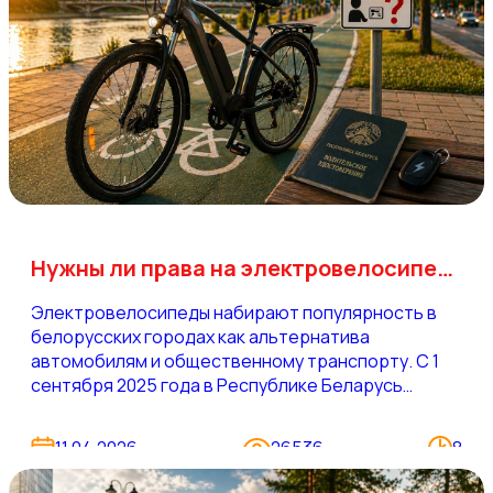
Нужны ли права на электровелосипед в Беларуси 2026
Электровелосипеды набирают популярность в
белорусских городах как альтернатива
автомобилям и общественному транспорту. С 1
сентября 2025 года в Республике Беларусь
вступили в силу обновленные Правила дорожного
движения, которые впервые детально
11.04.2026
26536
8
регулируют использование электротранспорта.
Указ Президента №295 от 04.08.2025 ввел