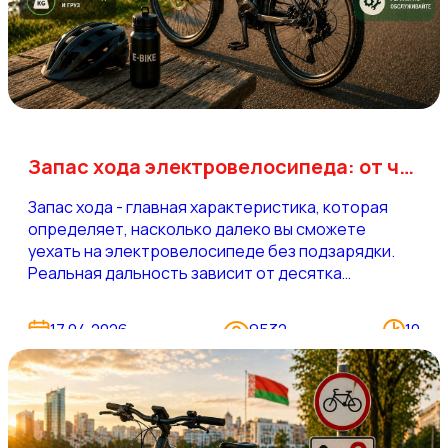
Запас хода электровелосипеда: от чего зависит и как увеличить
Запас хода - главная характеристика, которая
определяет, насколько далеко вы сможете
уехать на электровелосипеде без подзарядки.
Реальная дальность зависит от десятка
факторов: от емкости аккумулятора и мощности
мотора до веса райдера, рельефа и температуры
17.04.2026
9532
10
воздуха. Производители указывают цифры в
идеальных условиях, но на практике значения
отличаются на 30-50%.