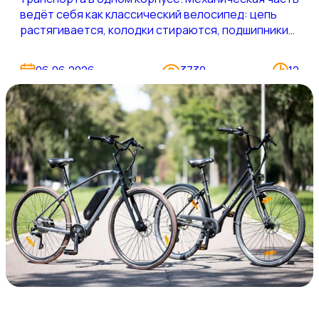
ведёт себя как классический велосипед: цепь
растягивается, колодки стираются, подшипники
просят смазки. Но поверх этого работает
электрическая система — аккумулятор, мотор,
06.06.2026
3730
12
контроллер, датчики, проводка. И именно она
определяет, сколько ваш байк проживёт и
насколько предсказуемо будет вести себя через
два-три сезона.