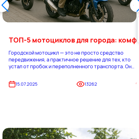
ТОП-5 мотоциклов для 
Городской мотоцикл — это не просто средство
передвижения, а практичное решение для тех, кто
устал от пробок и переполненного транспорта. Он
помогает экономить время, деньги и нервы. Особенн
актуален в тёплое время года, когда хочется больше
15.07.2025
13262
свободы и меньше привязки к маршруткам и парковка
Все категории