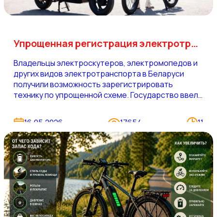
Упрощенная регистрация электротранспорта до сентября 2026
Владельцы электроскутеров, электромопедов и
других видов электротранспорта в Беларуси
получили возможность зарегистрировать
технику по упрощенной схеме. Государство ввело
временные меры, которые снижают
бюрократическую нагрузку и делают процесс
16.05.2026
17654
11
постановки на учет быстрее и доступнее. Эти
изменения действуют ограниченный период,
поэтому владельцам стоит разобраться в
деталях и успеть воспользоваться льготными
условиями.