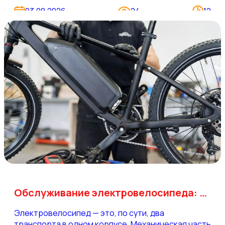
живёт в двух параллельных смыслах, и продавцы
03.08.2026
24
12
редко уточняют, в каком именно значении его
употребляют.
Обслуживание электровелосипеда: уход за батареей и мотором
Электровелосипед — это, по сути, два
транспорта в одном корпусе. Механическая часть