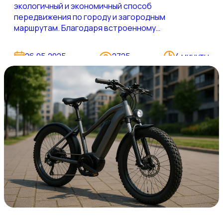
экологичный и экономичный способ
передвижения по городу и загородным
маршрутам. Благодаря встроенному
электромотору вы легко преодолеете подъемы,
пробки и длинные расстояния — без усталости и
26.05.2025
2725
4 минуты
без затрат на бензин. В нашем каталоге можно
купить электровелосипед с удобной рассрочкой,
гарантией и сервисной поддержкой.