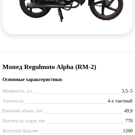
Мопед Regulmoto Alpha (RM-2)
Основные характеристики:
Мощность, л.с.
3,5–5
Тактность
4-х тактный
Рабочий объем. см³
49,9
Высота по седлу, мм
770
Колесная база,мм
1200