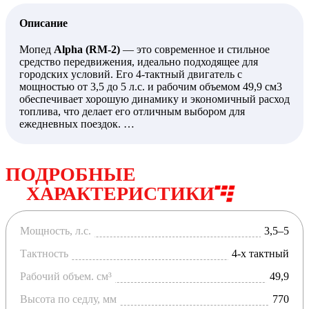
Описание
Мопед
Alpha (RM-2)
— это современное и стильное
средство передвижения, идеально подходящее для
городских условий. Его 4-тактный двигатель с
мощностью от 3,5 до 5 л.с. и рабочим объемом 49,9 см3
обеспечивает хорошую динамику и экономичный расход
топлива, что делает его отличным выбором для
ежедневных поездок.
Высота по седлу составляет 770 мм, что обеспечивает
комфорт для большинства райдеров, а колеса размером
ПОДРОБНЫЕ
2.5-17 спереди и сзади способствуют отличному
сцеплению с дорогой и уверенности при движении.
ХАРАКТЕРИСТИКИ
Колесная база длиной 1200 мм гарантирует
стабильность на различных дорожных покрытиях.
Система запуска включает как электрический стартер,
Мощность, л.с.
3,5–5
так и кикстартер, что добавляет удобства в
эксплуатации. Мопед имеет один цилиндр и оснащен
Тактность
4-х тактный
воздушным охлаждением, что обеспечивает надежную
работу двигателя в любых условиях.
Рабочий объем. см³
49,9
С баком объемом 6 литров, Alpha (RM-2) может без
Высота по седлу, мм
770