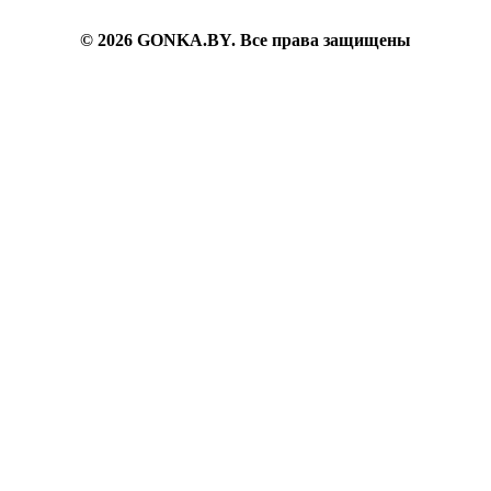
6382200
© 2026 GONKA.BY. Все права защищены
inbox@gonka.by
г. Минск, ул. Берута, д.3Б, ком.73, пом.9г.
Пн-Вс: 09.30-21.30