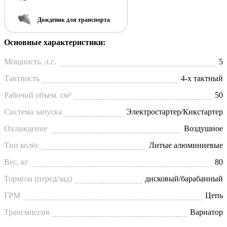
Дождевик для транспорта
Основные характеристики:
Мощность, л.с.
5
Тактность
4-х тактный
Рабочий объем. см³
50
Система запуска
Электростартер/Кикстартер
Охлаждение
Воздушное
Тип колёс
Литые алюминиевые
Вес, кг
80
Тормоза (перед/зад)
дисковый/барабанный
ГРМ
Цепь
Трансмиссия
Вариатор