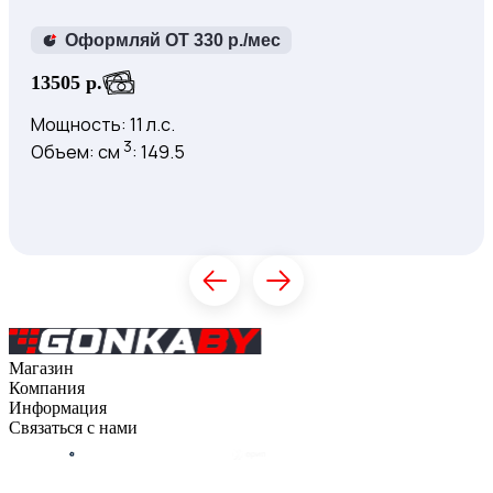
Оформляй ОТ 330 р./мес
13505 р.
Мощность: 11 л.с.
3
Объем: см
: 149.5
Купить
К товару
Магазин
Компания
Каталог
Информация
О компании
Связаться с нами
Контакты
Оплата
Блог
Доставка
Гарантия на товар