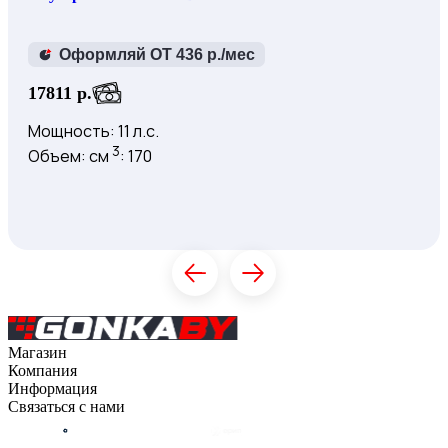
Оформляй ОТ 436 р./мес
17811 р.
Мощность: 11 л.с.
3
Объем: см
: 170
Купить
К товару
Магазин
Компания
Каталог
Информация
О компании
Связаться с нами
Контакты
Оплата
Блог
Доставка