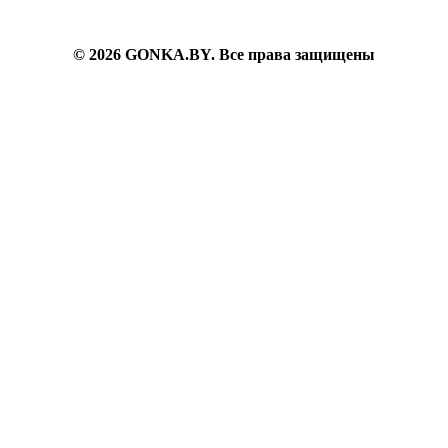
Гарантия на товар
6382200
© 2026 GONKA.BY. Все права защищены
inbox@gonka.by
г. Минск, ул. Берута, д.3Б, ком.73, пом.9г.
Пн-Вс: 09.30-21.30