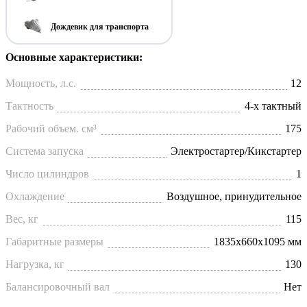
Дождевик для транспорта
Основные характеристики:
Мощность, л.с.
12
Тактность
4-х тактный
Рабочий объем. см³
175
Система запуска
Электростартер/Кикстартер
Число цилиндров
1
Охлаждение
Воздушное, принудительное
Вес, кг
115
Габаритные размеры
1835x660x1095 мм
Нагрузка, кг
130
Балансировочный вал
Нет