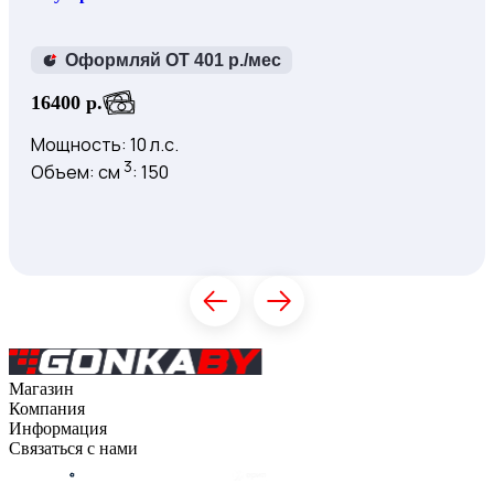
Оформляй ОТ 401 р./мес
16400 р.
Мощность: 10 л.с.
3
Объем: см
: 150
Купить
К товару
Магазин
Компания
Каталог
Информация
О компании
Связаться с нами
Контакты
Оплата
Блог
Доставка