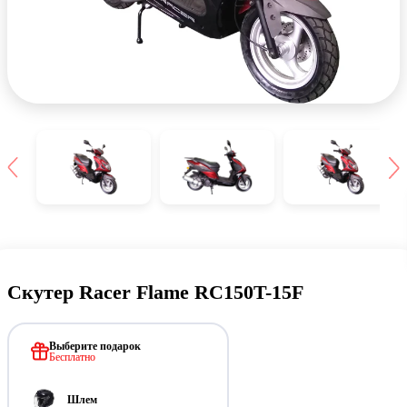
Скутер Racer Flame RC150T-15F
Выберите подарок
Бесплатно
Шлем