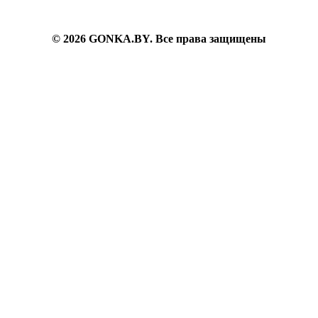
Гарантия на товар
6382200
© 2026 GONKA.BY. Все права защищены
inbox@gonka.by
г. Минск, ул. Берута, д.3Б, ком.73, пом.9г.
Пн-Вс: 09.30-21.30