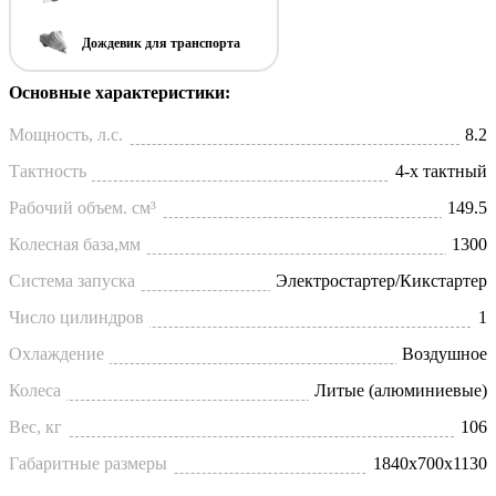
Дождевик для транспорта
Основные характеристики:
Мощность, л.с.
8.2
Тактность
4-х тактный
Рабочий объем. см³
149.5
Колесная база,мм
1300
Система запуска
Электростартер/Кикстартер
Число цилиндров
1
Охлаждение
Воздушное
Колеса
Литые (алюминиевые)
Вес, кг
106
Габаритные размеры
1840х700х1130