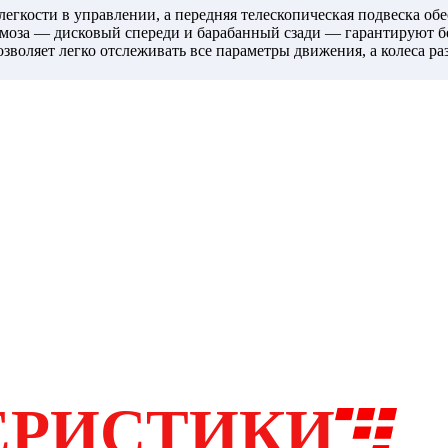
легкости в управлении, а передняя телескопическая подвеска об
моза — дисковый спереди и барабанный сзади — гарантируют б
воляет легко отслеживать все параметры движения, а колеса р
 в городских условиях. В системе запуска предусмотрены как эл
тарея 12V/7Ah обеспечивает стабильную работу электроники и с
 городском трафике и удобно парковать его в ограниченных про
сть и комфорт, делая его привлекательным выбором для тех, 
ных поездок.
ЕРИСТИКИ