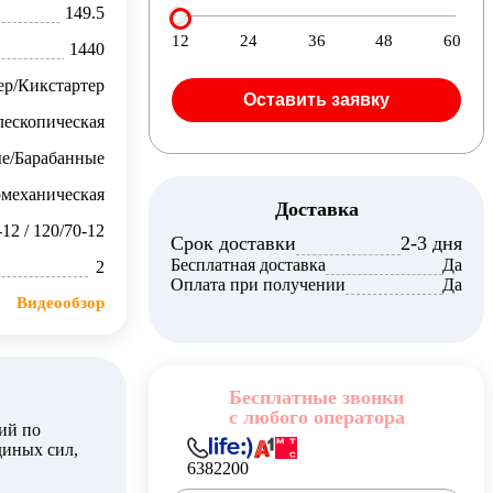
149.5
12
24
36
48
60
1440
ер/Кикстартер
Оставить заявку
лескопическая
е/Барабанные
механическая
Доставка
-12 / 120/70-12
Срок доставки
2-3 дня
Бесплатная доставка
Да
2
Оплата при получении
Да
Видеообзор
Бесплатные звонки
с любого оператора
ий по
диных сил,
6382200