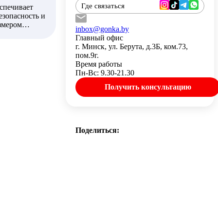
Где связаться
еспечивает
езопасность и
азмером
inbox@gonka.by
ектростартер,
Главный офис
истемы
г. Минск, ул. Берута, д.3Б, ком.73,
пом.9г.
Время работы
странствах.
Пн-Вс: 9.30-21.30
кто ищет
Получить консультацию
Поделиться: