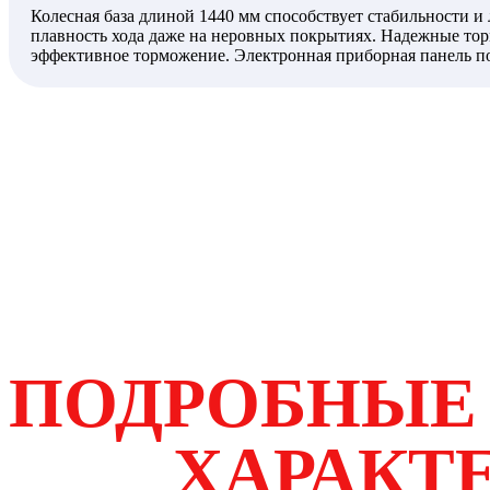
Колесная база длиной 1440 мм способствует стабильности и 
плавность хода даже на неровных покрытиях. Надежные тор
эффективное торможение. Электронная приборная панель поз
120/70-12 обеспечивают хорошее сцепление и управляемость
так и кикстартер, что повышает удобство эксплуатации. Ба
запуска.
Габариты скутера позволяют легко маневрировать в плотном
RACER RC150T-15A TANK сочетает в себе мощность, надежно
стильное и практичное средство передвижения для ежеднев
ПОДРОБНЫЕ
ХАРАКТ