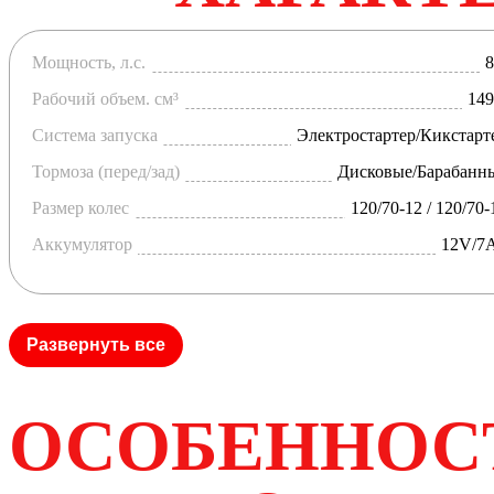
Мощность, л.с.
8
Рабочий объем. см³
149
Система запуска
Электростартер/Кикстарт
Тормоза (перед/зад)
Дисковые/Барабанн
Размер колес
120/70-12 / 120/70-
Аккумулятор
12V/7
Развернуть все
ОСОБЕННОС