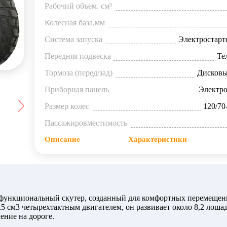
Рабочий объем. см³
Колесная база,мм
Система запуска
Электростарт
Передняя подвеска
Те
Тормоза (перед/зад)
Дисковы
Приборная панель
Электро
Размер колес
120/70
Пассажировместимость
Описание
Характеристики
функциональный скутер, созданный для комфортных перемещен
 см3 четырехтактным двигателем, он развивает около 8,2 лоша
ение на дороге.