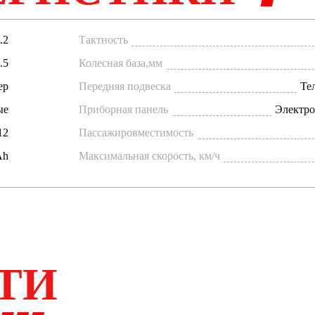
.2
Тактность
.5
Колесная база,мм
ер
Передняя подвеска
Те
ые
Приборная панель
Электро
12
Пассажировместимость
Ah
Максимальная скорость, км/ч
ТИ