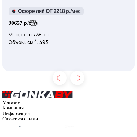
Оформляй ОТ 2218 р./мес
90657 р.
Мощность: 38 л.с.
3
Объем: см
: 493
Купить
К товару
Магазин
Компания
Каталог
Информация
О компании
Связаться с нами
Контакты
Оплата
Блог
Доставка
Гарантия на товар