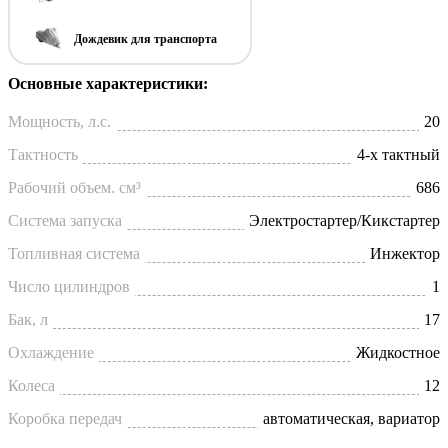
Дождевик для транспорта
Основные характеристики:
Мощность, л.с.
20
Тактность
4-х тактный
Рабочий объем. см³
686
Система запуска
Электростартер/Кикстартер
Топливная система
Инжектор
Число цилиндров
1
Бак, л
17
Охлаждение
Жидкостное
Колеса
12
Коробка передач
автоматическая, вариатор