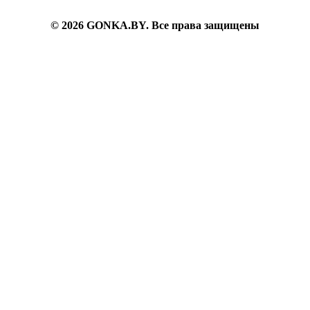
6382200
© 2026 GONKA.BY. Все права защищены
inbox@gonka.by
г. Минск, ул. Берута, д.3Б, ком.73, пом.9г.
Пн-Вс: 09.30-21.30