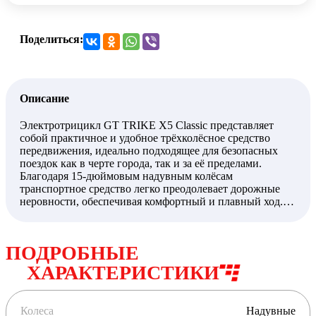
Поделиться:
Описание
Электротрицикл GT TRIKE X5 Classic представляет
собой практичное и удобное трёхколёсное средство
передвижения, идеально подходящее для безопасных
поездок как в черте города, так и за её пределами.
Благодаря 15-дюймовым надувным колёсам
транспортное средство легко преодолевает дорожные
неровности, обеспечивая комфортный и плавный ход.
При весе всего 43 кг трицикл остаётся лёгким и
манёвренным, а пружинно-масляная подвеска
эффективно смягчает удары и вибрации. Максимальная
ПОДРОБНЫЕ
скорость модели достигает 50 км/ч, что позволяет
быстро и уверенно передвигаться в городских условиях.
ХАРАКТЕРИСТИКИ
Задний привод способствует надёжному сцеплению с
дорогой и стабильности при движении. Аккумулятор
ёмкостью 15 Ач и напряжением 48 В обеспечивает
Колеса
Надувные
достаточный запас хода для продолжительных поездок,