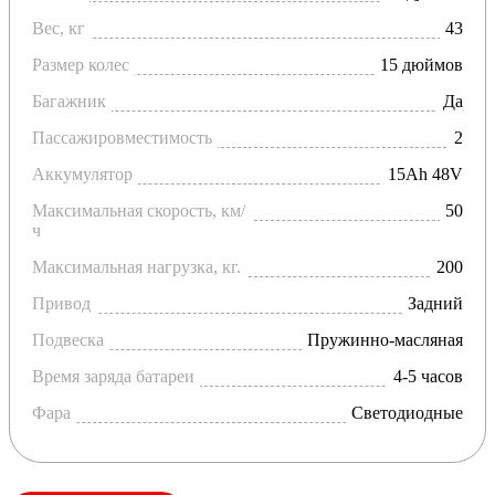
а зарядка занимает всего 4–5 часов. Наличие
Вес, кг
43
встроенного багажника расширяет возможности
использования, позволяя перевозить небольшие вещи и
Размер колес
15 дюймов
грузы. Эта модель также отличается лёгкостью в
управлении и высокой устойчивостью, что делает её
Багажник
Да
подходящим вариантом для пользователей с любым
Пассажировместимость
2
уровнем подготовки. GT TRIKE X5 Classic — это
практичное и надёжное решение для тех, кто ищет
Аккумулятор
15Ah 48V
комфортный и компактный электротранспорт.
Максимальная скорость, км/
50
ч
Максимальная нагрузка, кг.
200
Привод
Задний
Подвеска
Пружинно-масляная
Время заряда батареи
4-5 часов
Фара
Светодиодные