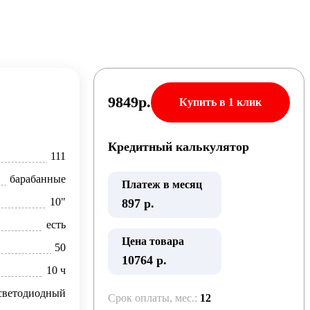
9849
р.
Купить в 1 клик
Кредитный калькулятор
111
барабанные
Платеж в месяц
10"
897
р.
есть
Цена товара
50
10764 р.
10 ч
светодиодный
Срок оплаты, мес.:
12