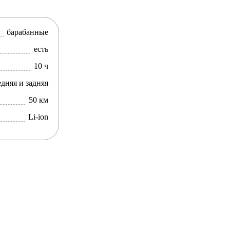
барабанные
есть
10 ч
дняя и задняя
50 км
Li-ion