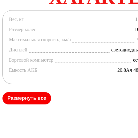
Вес, кг
1
Размер колес
1
Максимальная скорость, км/ч
Дисплей
светодиодн
Бортовой компьютер
ес
Ёмкость АКБ
20.8Ач 4
Развернуть все