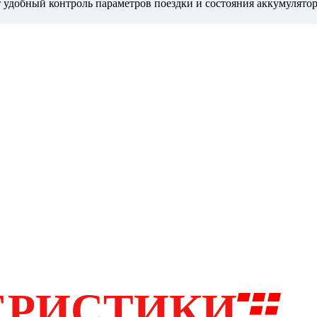
удобный контроль параметров поездки и состояния аккумулятор
огах, делая поездки более безопасными. Kugoo Kirin T1 подойд
ля ежедневной мобильности без лишних сложностей.
ЕРИСТИКИ