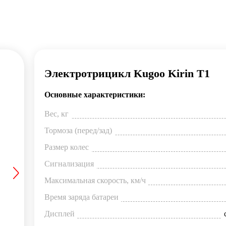
Электротрицикл Kugoo Kirin T1
Основные характеристики:
Вес, кг
Тормоза (перед/зад)
Размер колес
Сигнализация
Максимальная скорость, км/ч
Время заряда батареи
Дисплей