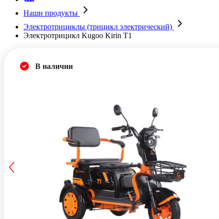
Наши продукты
Электротрициклы (трицикл электрический)
Электротрицикл Kugoo Kirin T1
В наличии