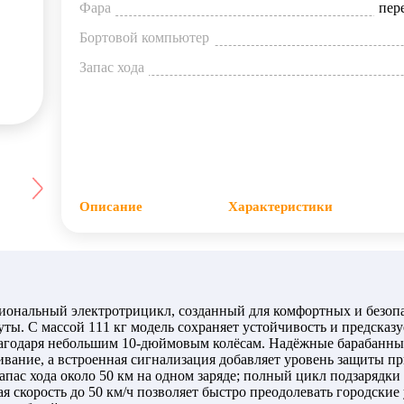
Фара
пер
Бортовой компьютер
Запас хода
Описание
Характеристики
иональный электротрицикл, созданный для комфортных и безоп
ы. С массой 111 кг модель сохраняет устойчивость и предсказу
благодаря небольшим 10‐дюймовым колёсам. Надёжные барабанны
ивание, а встроенная сигнализация добавляет уровень защиты пр
апас хода около 50 км на одном заряде; полный цикл подзарядки
я скорость до 50 км/ч позволяет быстро преодолевать городские 