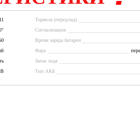
11
Тормоза (перед/зад)
0"
Сигнализация
50
Время заряда батареи
ый
Фара
пере
ть
Запас хода
8В
Тип АКБ