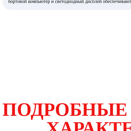
бортовой компьютер и светодиодный дисплей обеспечивают 
задняя фары повышают видимость в сумерках и на плохих дор
ищет практичный, защищённый и технологичный трицикл д
ПОДРОБНЫЕ
ХАРАКТ