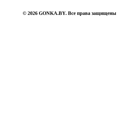
6382200
© 2026 GONKA.BY. Все права защищены
inbox@gonka.by
г. Минск, ул. Берута, д.3Б, ком.73, пом.9г.
Пн-Вс: 09.30-21.30