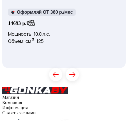
Оформляй ОТ 360 р./мес
14693 р.
Мощность: 10.8 л.с.
3
Объем: см
: 125
Купить
К товару
Магазин
Компания
Каталог
Информация
О компании
Связаться с нами
Контакты
Оплата
Блог
Доставка
Гарантия на товар