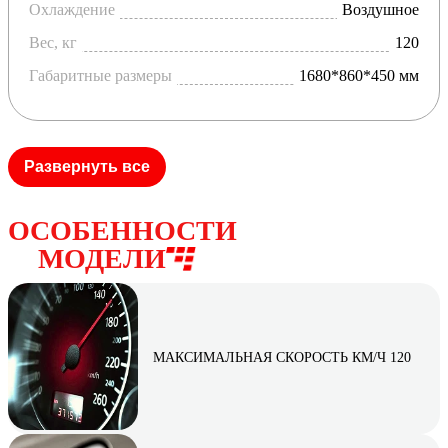
на двух колесах.
Охлаждение
Воздушное
Вес, кг
120
Габаритные размеры
1680*860*450 мм
Развернуть все
ОСОБЕННОСТИ
МОДЕЛИ
МАКСИМАЛЬНАЯ СКОРОСТЬ КМ/Ч 120