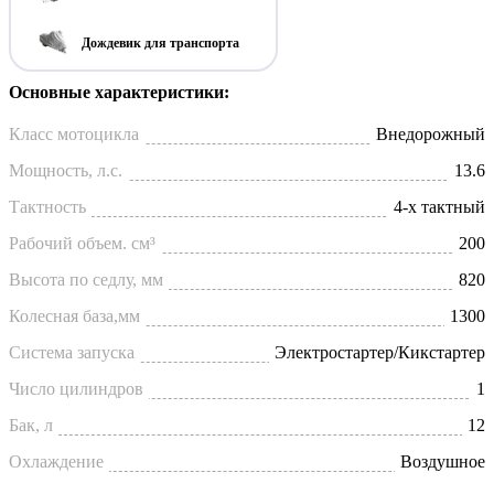
Дождевик для транспорта
Основные характеристики:
Класс мотоцикла
Внедорожный
Мощность, л.с.
13.6
Тактность
4-х тактный
Рабочий объем. см³
200
Высота по седлу, мм
820
Колесная база,мм
1300
Система запуска
Электростартер/Кикстартер
Число цилиндров
1
Бак, л
12
Охлаждение
Воздушное