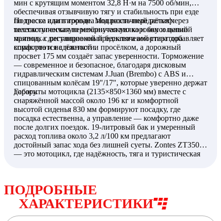
мин с крутящим моментом 32,8 Н·м на 7500 об/мин,
обеспечивая отзывчивую тягу и стабильность при езде
по трассе или в городе. Мощность передаётся через
Подвеска адаптирована под различный рельеф:
шестиступенчатую механическую коробку и цепной
телескопическая перевёрнутая вилка и консольный
привод, а дистанционный бесключевой старт добавляет
маятник с регулировкой преднатяга амортизатора
комфорта и надёжности.
справляются с плиткой и просёлком, а дорожный
просвет 175 мм создаёт запас уверенности. Торможение
— современное и безопасное, благодаря дисковым
гидравлическим системам J.Juan (Brembo) с ABS и
спицованным колёсам 19"/17", которые уверенно держат
дорогу.
Габариты мотоцикла (2135×850×1360 мм) вместе с
снаряжённой массой около 196 кг и комфортной
высотой сиденья 830 мм формируют посадку, где
посадка естественна, а управление — комфортно даже
после долгих поездок. 19-литровый бак и умеренный
расход топлива около 3,2 л/100 км предлагают
достойный запас хода без лишней суеты. Zontes ZT350-T
— это мотоцикл, где надёжность, тяга и туристическая
универсальность сочетаются с живым характером и
адаптированностью к продолжительным маршрутам.
ПОДРОБНЫЕ
ХАРАКТЕРИСТИКИ