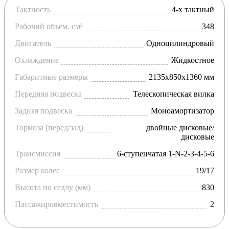
Тактность
4-х тактный
Рабочий объем. см³
348
Двигатель
Одноцилиндровый
Охлаждение
Жидкостное
Габаритные размеры
2135х850х1360 мм
Передняя подвеска
Телескопическая вилка
Задняя подвеска
Моноамортизатор
Тормоза (перед/зад)
двойные дисковые/
дисковые
Трансмиссия
6-ступенчатая 1-N-2-3-4-5-6
Размер колес
19/17
Высота по седлу (мм)
830
Пассажировместимость
2