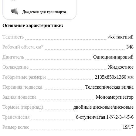
Дождевик для транспорта
Основные характеристики:
Тактность
4-х тактный
Рабочий объем. см³
348
Двигатель
Одноцилиндровый
Охлаждение
Жидкостное
Габаритные размеры
2135х850х1360 мм
Передняя подвеска
Телескопическая вилка
Задняя подвеска
Моноамортизатор
Тормоза (перед/зад)
двойные дисковые/дисковые
Трансмиссия
6-ступенчатая 1-N-2-3-4-5-6
Размер колес
19/17